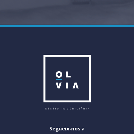
The Collins online translator is a convenient companion for
learners who want quick access to translations, definitions, and
usage examples. Its clear interface helps you check forms, see
synonyms, and compare contexts so that new words stick. By
practicing with sentences and listening to pronunciations, you
can strengthen recall and apply terms more confidently in
writing and speech. For focused study, use the built-in search
and example sentences to build targeted
vocabulary
lists and
note subtle differences in meaning.
Regularly revisiting entries and testing yourself on collocations
and phrasal verbs turns passive recognition into active mastery.
Combine lookups with reading and speaking tasks, and treat the
translator as a bridge between encountering unfamiliar items
and making them part of your productive repertoire.
Segueix-nos a