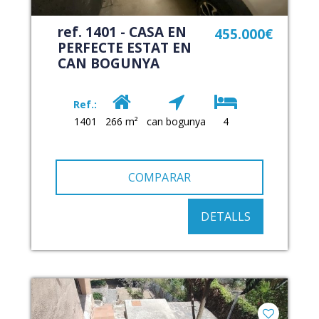
ref. 1401 - CASA EN
455.000€
PERFECTE ESTAT EN
CAN BOGUNYA
Ref.:
1401
266 m²
can bogunya
4
COMPARAR
DETALLS