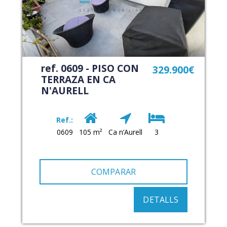
ref. 0609 - PISO CON
329.900€
TERRAZA EN CA
N'AURELL
Ref.:
0609
105 m²
Ca n’Aurell
3
COMPARAR
DETALLS