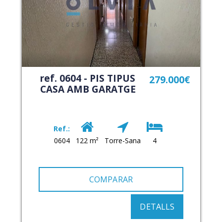
ref. 0604 - PIS TIPUS
279.000€
CASA AMB GARATGE
Ref.:
0604
122 m²
Torre-Sana
4
COMPARAR
DETALLS